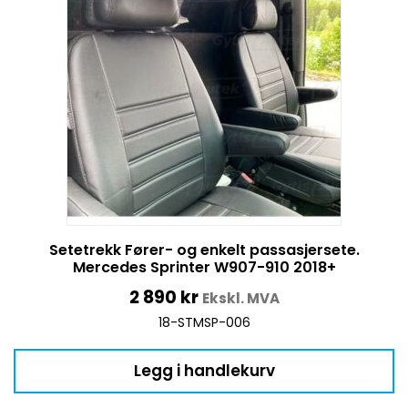
Setetrekk Fører- og enkelt passasjersete.
Mercedes Sprinter W907-910 2018+
2 890
kr
Ekskl. MVA
18-STMSP-006
Legg i handlekurv