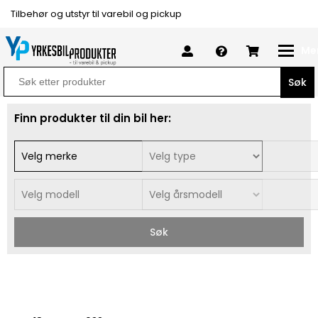
Tilbehør og utstyr til varebil og pickup
Me
Search
for:
Finn produkter til din bil her:
Søk