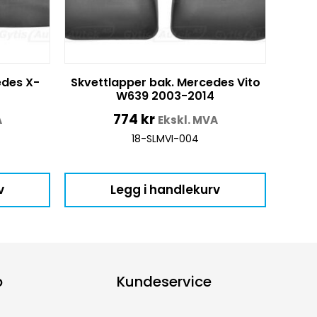
edes X-
Skvettlapper bak. Mercedes Vito
W639 2003-2014
774
kr
A
Ekskl. MVA
18-SLMVI-004
v
Legg i handlekurv
p
Kundeservice