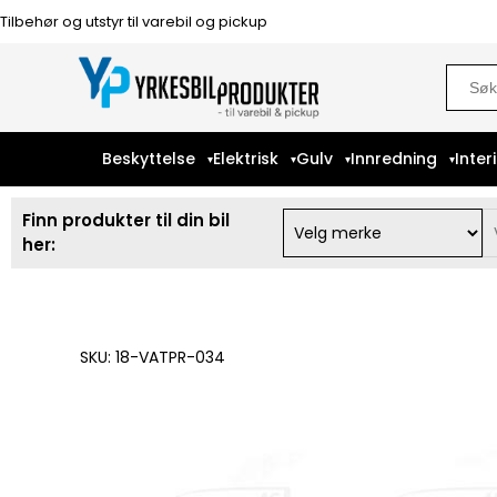
Tilbehør og utstyr til varebil og pickup
Sear
for:
Beskyttelse
Elektrisk
Gulv
Innredning
Inter
Finn produkter til din bil
her:
SKU: 18-VATPR-034