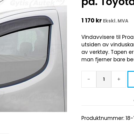
på. Toyot
1 170
kr
Ekskl. MVA
Vindavvisere til Proa
utsiden av vinduska
av verktøy. Tapen e
man fjerner bare be
-
+
Produktnummer:
18