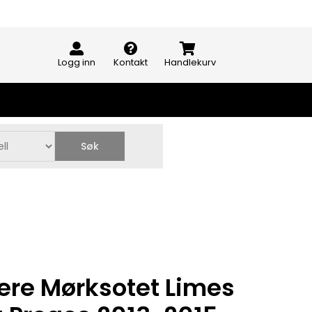
Logg inn
Kontakt
Handlekurv
Søk
ere Mørksotet Limes