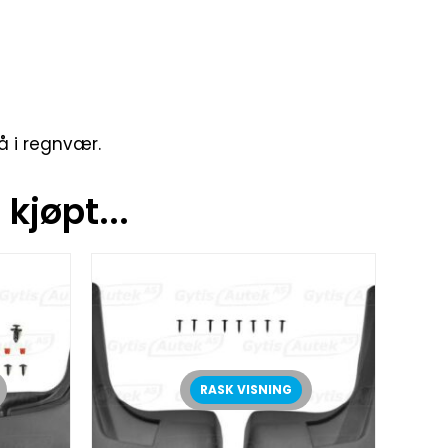
å i regnvær.
kjøpt...
RASK VISNING