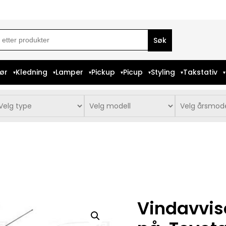
ch
iør
Kledning
Lamper
Pickup
Picup
Styling
Takstativ
Vindavvis