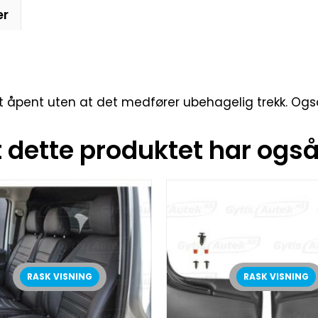
er
tt åpent uten at det medfører ubehagelig trekk. Ogs
dette produktet har også 
RASK VISNING
RASK VISNING