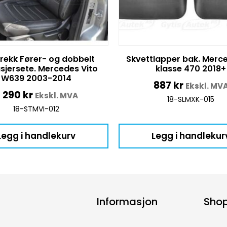
rekk Fører- og dobbelt
Skvettlapper bak. Merc
sjersete. Mercedes Vito
klasse 470 2018+
W639 2003-2014
887
kr
Ekskl. MV
3 290
kr
Ekskl. MVA
18-SLMXK-015
18-STMVI-012
Legg i handlekurv
Legg i handlekur
Informasjon
Sho