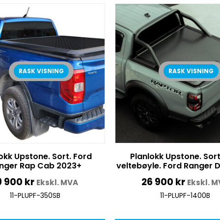
RASK VISNING
RASK VISNING
okk Upstone. Sort. Ford
Planlokk Upstone. Sort.
nger Rap Cab 2023+
veltebøyle. Ford Ranger 
9 900
kr
26 900
kr
Ekskl. MVA
Ekskl. 
11-PLUPF-350SB
11-PLUPF-1400B