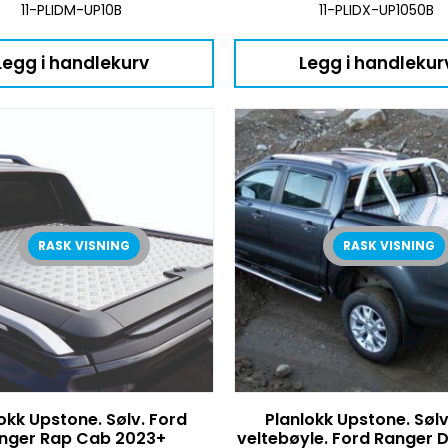
11-PLIDM-UP10B
11-PLIDX-UP1050B
Legg i handlekurv
Legg i handlekur
RASK VISNING
RASK VISNING
okk Upstone. Sølv. Ford
Planlokk Upstone. Sølv.
nger Rap Cab 2023+
veltebøyle. Ford Ranger 