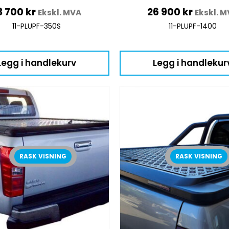
8 700
kr
26 900
kr
Ekskl. MVA
Ekskl. 
11-PLUPF-350S
11-PLUPF-1400
Legg i handlekurv
Legg i handlekur
RASK VISNING
RASK VISNING