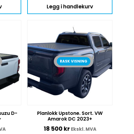
v
Legg i handlekurv
RASK VISNING
Isuzu D-
Planlokk Upstone. Sort. VW
+
Amarok DC 2023+
18 500
kr
MVA
Ekskl. MVA