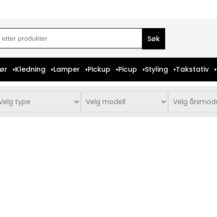
ch
iør
Kledning
Lamper
Pickup
Picup
Styling
Takstativ