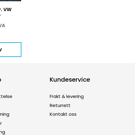
v. VW
+
VA
v
p
Kundeservice
ttelse
Frakt & levering
Returrett
dning
Kontakt oss
r
ing