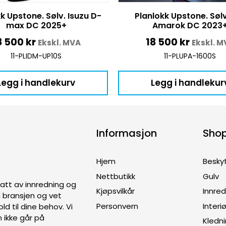
k Upstone. Sølv. Isuzu D-
Planlokk Upstone. Søl
max DC 2025+
Amarok DC 2023
8 500
kr
18 500
kr
Ekskl. MVA
Ekskl. M
11-PLIDM-UP10S
11-PLUPA-1600S
Legg i handlekurv
Legg i handlekur
Informasjon
Sho
Hjem
Besky
Nettbutikk
Gulv
ptatt av innredning og
Kjøpsvilkår
Innre
en bransjen og vet
Personvern
Interiø
old til dine behov. Vi
 ikke går på
Kledn