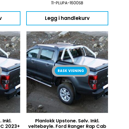
11-PLUPA-1600SB
v
Legg i handlekurv
RASK VISNING
 Inkl.
Planlokk Upstone. Sølv. Inkl.
DC 2023+
veltebøyle. Ford Ranger Rap Cab