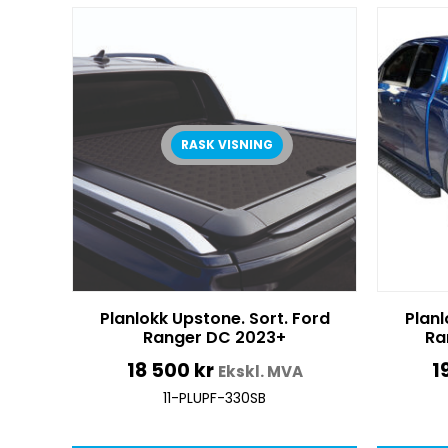
RASK VISNING
Planlokk Upstone. Sort. Ford
Planl
Ranger DC 2023+
Ra
18 500
kr
1
Ekskl. MVA
11-PLUPF-330SB