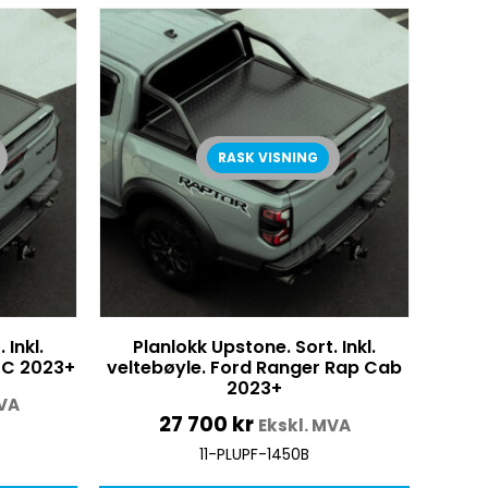
RASK VISNING
 Inkl.
Planlokk Upstone. Sort. Inkl.
DC 2023+
veltebøyle. Ford Ranger Rap Cab
2023+
MVA
27 700
kr
Ekskl. MVA
11-PLUPF-1450B