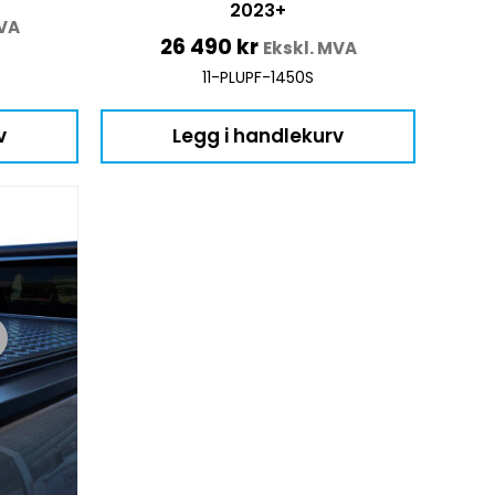
2023+
MVA
26 490
kr
Ekskl. MVA
11-PLUPF-1450S
v
Legg i handlekurv