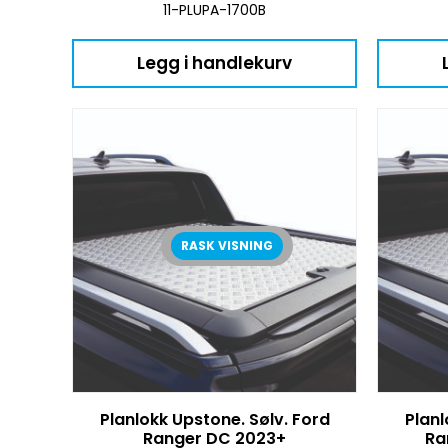
11-PLUPA-1700B
Legg i handlekurv
RASK VISNING
Planlokk Upstone. Sølv. Ford
Planl
Ranger DC 2023+
Ra