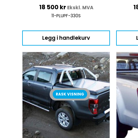
18 500
kr
1
Ekskl. MVA
11-PLUPF-330S
Legg i handlekurv
RASK VISNING