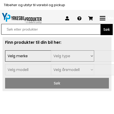
Tilbehør og utstyr til varebil og pickup
Me
Search
for:
Finn produkter til din bil her:
Søk