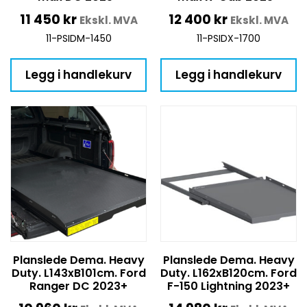
11 450
kr
12 400
kr
Ekskl. MVA
Ekskl. MVA
11-PSIDM-1450
11-PSIDX-1700
Legg i handlekurv
Legg i handlekurv
Planslede Dema. Heavy
Planslede Dema. Heavy
Duty. L143xB101cm. Ford
Duty. L162xB120cm. Ford
Ranger DC 2023+
F-150 Lightning 2023+