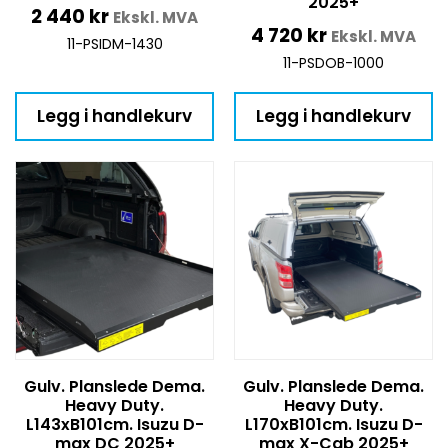
2025+
2 440
kr
Ekskl. MVA
4 720
kr
Ekskl. MVA
11-PSIDM-1430
11-PSDOB-1000
Legg i handlekurv
Legg i handlekurv
Gulv. Planslede Dema.
Gulv. Planslede Dema.
Heavy Duty.
Heavy Duty.
L143xB101cm. Isuzu D-
L170xB101cm. Isuzu D-
max DC 2025+
max X-Cab 2025+