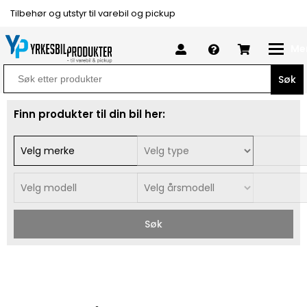
Tilbehør og utstyr til varebil og pickup
Me
Search
for:
Finn produkter til din bil her:
Søk