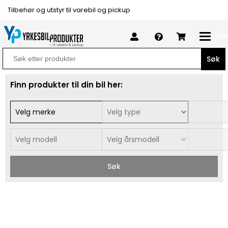
Tilbehør og utstyr til varebil og pickup
Me
Search
for:
Finn produkter til din bil her:
Søk