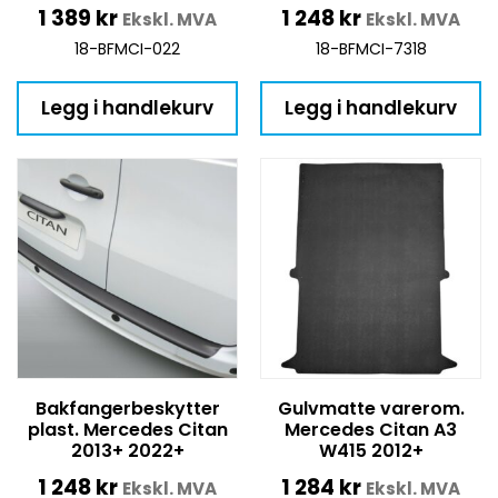
1 389
kr
1 248
kr
Ekskl. MVA
Ekskl. MVA
18-BFMCI-022
18-BFMCI-7318
Legg i handlekurv
Legg i handlekurv
Bakfangerbeskytter
Gulvmatte varerom.
plast. Mercedes Citan
Mercedes Citan A3
2013+ 2022+
W415 2012+
1 248
kr
1 284
kr
Ekskl. MVA
Ekskl. MVA