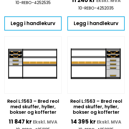
11 240
kr
Ekskl. MVA
10-REBO-4252535
10-REBO-4252035
Legg i handlekurv
Legg i handlekurv
Reol L:1563 – Bred reol
Reol L:1563 – Bred reol
med skuffer, hyller,
med skuffer, hyller,
bokser og kofferter
bokser og kofferter
11 847
kr
14 395
kr
Ekskl. MVA
Ekskl. MVA