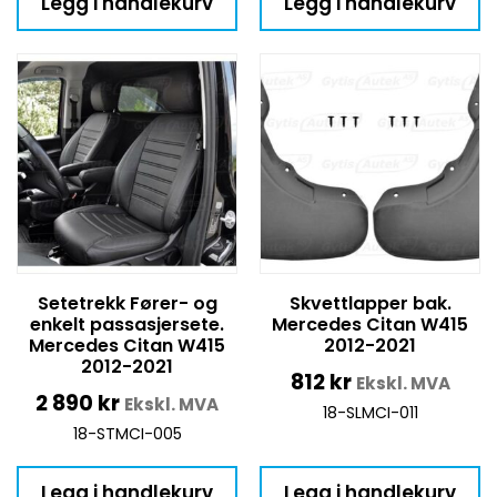
Legg i handlekurv
Legg i handlekurv
Setetrekk Fører- og
Skvettlapper bak.
enkelt passasjersete.
Mercedes Citan W415
Mercedes Citan W415
2012-2021
2012-2021
812
kr
Ekskl. MVA
2 890
kr
Ekskl. MVA
18-SLMCI-011
18-STMCI-005
Legg i handlekurv
Legg i handlekurv