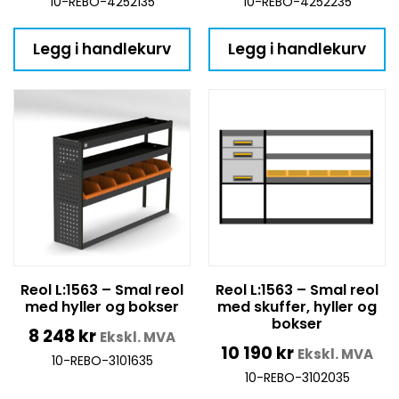
10-REBO-4252135
10-REBO-4252235
Legg i handlekurv
Legg i handlekurv
Reol L:1563 – Smal reol
Reol L:1563 – Smal reol
med hyller og bokser
med skuffer, hyller og
bokser
8 248
kr
Ekskl. MVA
10 190
kr
Ekskl. MVA
10-REBO-3101635
10-REBO-3102035