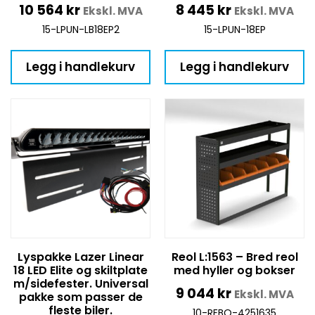
10 564
kr
8 445
kr
Ekskl. MVA
Ekskl. MVA
15-LPUN-LB18EP2
15-LPUN-18EP
Legg i handlekurv
Legg i handlekurv
Lyspakke Lazer Linear
Reol L:1563 – Bred reol
18 LED Elite og skiltplate
med hyller og bokser
m/sidefester. Universal
9 044
kr
Ekskl. MVA
pakke som passer de
fleste biler.
10-REBO-4251635