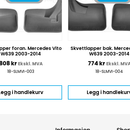
pper foran. Mercedes Vito
Skvettlapper bak. Merce
W639 2003-2014
W639 2003-2014
808
kr
774
kr
Ekskl. MVA
Ekskl. MV
18-SLMVI-003
18-SLMVI-004
Legg i handlekurv
Legg i handlekur
Informasjon
Sho