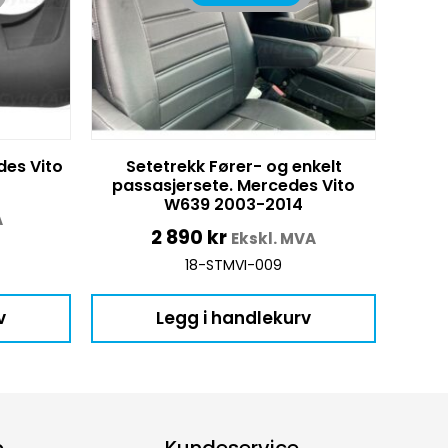
des Vito
Setetrekk Fører- og enkelt
passasjersete. Mercedes Vito
W639 2003-2014
A
2 890
kr
Ekskl. MVA
18-STMVI-009
v
Legg i handlekurv
p
Kundeservice