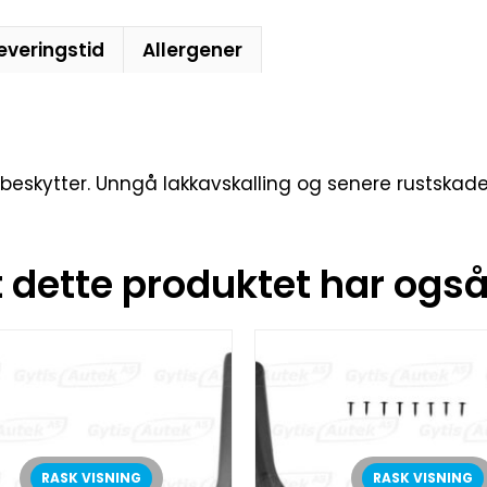
everingstid
Allergener
beskytter. Unngå lakkavskalling og senere rustskader.
dette produktet har også 
RASK VISNING
RASK VISNING