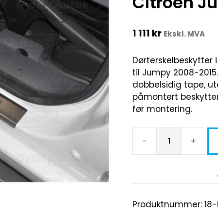
Citroen J
1 111
kr
Ekskl. MVA
Dørterskelbeskytter i 
til Jumpy 2008-2015.
dobbelsidig tape, ut
påmontert beskytter
før montering.
-
+
Produktnummer:
18