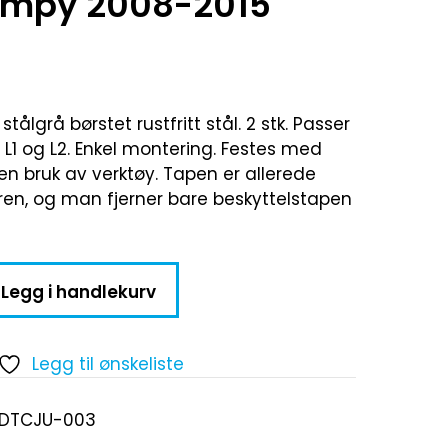
umpy 2008-2015
stålgrå børstet rustfritt stål. 2 stk. Passer
 L1 og L2. Enkel montering. Festes med
en bruk av verktøy. Tapen er allerede
en, og man fjerner bare beskyttelstapen
Legg i handlekurv
Legg til ønskeliste
-DTCJU-003