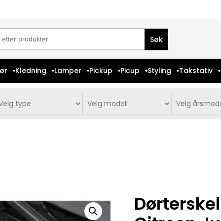
ch
iør
Kledning
Lamper
Pickup
Picup
Styling
Takstativ
Dørterskel