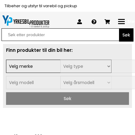
Tilbehør og utstyr til varebil og pickup
Me
Search
for:
Finn produkter til din bil her:
Søk