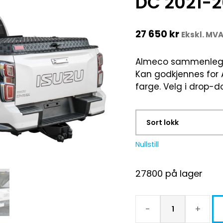
DC 2021-
27 650
kr
Ekskl. MV
Almeco sammenleggba
Kan godkjennes for A
farge. Velg i drop-
Nullstill
27800 på lager
-
+