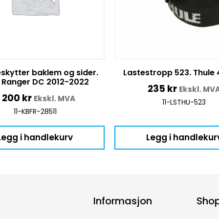
skytter baklem og sider.
Lastestropp 523. Thule
 Ranger DC 2012-2022
235
kr
Ekskl. MV
2 200
kr
Ekskl. MVA
11-LSTHU-523
11-KBFR-28511
Legg i handlekurv
Legg i handlekur
Informasjon
Sho