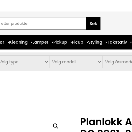
ch
iør
Kledning
Lamper
Pickup
Picup
Styling
Takstativ
Planlokk 