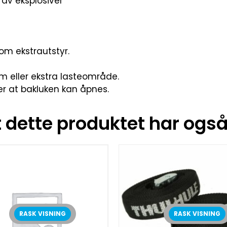
av eksplosiver
som ekstrautstyr.
m eller ekstra lasteområde.
rer at bakluken kan åpnes.
dette produktet har også 
RASK VISNING
RASK VISNING