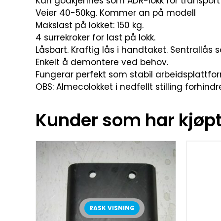
Kan godkjennes som ADR-lokk for transport 
Veier 40-50kg. Kommer an på modell
Makslast på lokket: 150 kg.
4 surrekroker for last på lokk.
Låsbart. Kraftig lås i handtaket. Sentrallås 
Enkelt å demontere ved behov.
Fungerar perfekt som stabil arbeidsplattfor
OBS: Almecolokket i nedfellt stilling forhind
Kunder som har kjøpt 
RASK VISNING