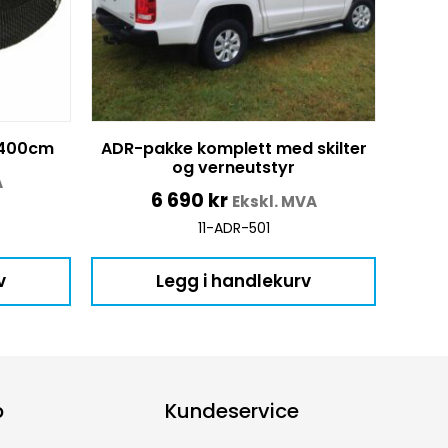
 400cm
ADR-pakke komplett med skilter
og verneutstyr
A
6 690
kr
Ekskl. MVA
11-ADR-501
v
Legg i handlekurv
p
Kundeservice