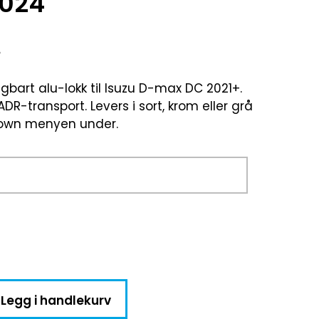
2024
A
rt alu-lokk til Isuzu D-max DC 2021+.
DR-transport. Levers i sort, krom eller grå
down menyen under.
Legg i handlekurv