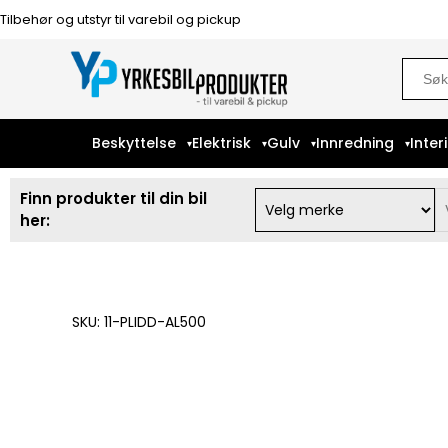
Tilbehør og utstyr til varebil og pickup
Sear
for:
Beskyttelse
Elektrisk
Gulv
Innredning
Inter
Finn produkter til din bil
her:
SKU: 11-PLIDD-AL500