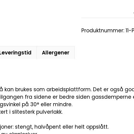
Produktnummer:
11-
Leveringstid
Allergener
å kan brukes som arbeidsplattform. Det er også god
 Tilgangen fra sidene er bedre siden gassdemperne er 
svinkel på 30° eller mindre.
t i slitesterk pulverlakk.
sjoner: stengt, halvåpent eller helt oppslått.