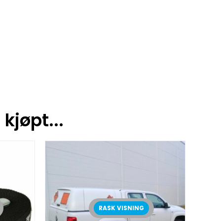
kjøpt...
RASK VISNING