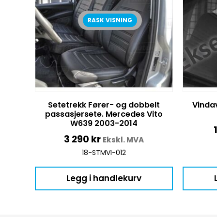
RASK VISNING
Setetrekk Fører- og dobbelt
Vinda
passasjersete. Mercedes Vito
W639 2003-2014
3 290
kr
Ekskl. MVA
18-STMVI-012
Legg i handlekurv