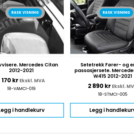
RASK VISNING
RASK VISNING
vvisere. Mercedes Citan
Setetrekk Fører- og e
2012-2021
passasjersete. Mercede
W415 2012-2021
1 170
kr
Ekskl. MVA
2 890
kr
Ekskl. M
18-VAMCI-019
18-STMCI-005
Legg i handlekurv
Legg i handlekur