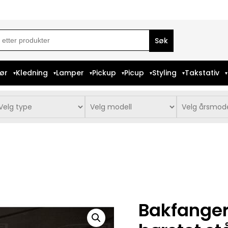
ch
iør
Kledning
Lamper
Pickup
Picup
Styling
Takstativ
Bakfanger