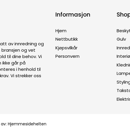
Informasjon
Sho
Hjem
Besky
Nettbutikk
Gulv
ptatt av innredning og
Kjøpsvilkår
Innre
en bransjen og vet
Personvern
Interiø
old til dine behov. Vi
 ikke går på
Kledn
teres i henhold til
Lamp
rav. Vi strekker oss
Stylin
Takst
Elektri
 av:
Hjemmesidehelten