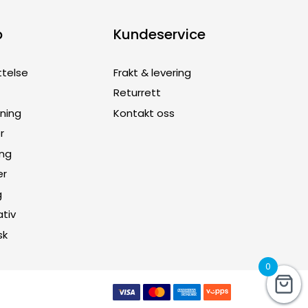
p
Kundeservice
ttelse
Frakt & levering
Returrett
dning
Kontakt oss
r
ing
er
g
ativ
sk
0