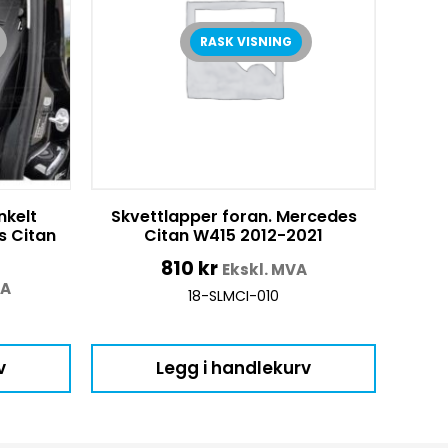
RASK VISNING
nkelt
Skvettlapper foran. Mercedes
s Citan
Citan W415 2012-2021
810
kr
Ekskl. MVA
VA
18-SLMCI-010
v
Legg i handlekurv