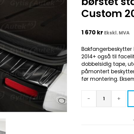
børstet stå
Custom 2
1 670
kr
Ekskl. MVA
Bakfangerbeskytter i
2014+ også til facel
dobbelsidig tape, ut
påmontert beskytter
før montering. Ekse
-
+