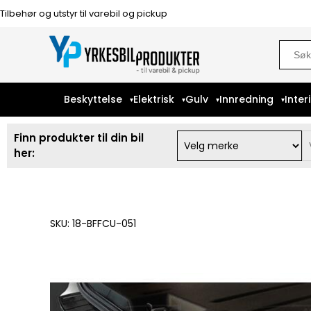
Tilbehør og utstyr til varebil og pickup
Sear
for:
Beskyttelse
Elektrisk
Gulv
Innredning
Inter
Finn produkter til din bil
her:
SKU: 18-BFFCU-051