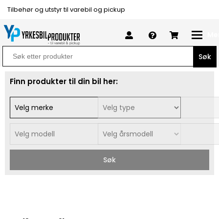
Tilbehør og utstyr til varebil og pickup
Me
Search
for:
Finn produkter til din bil her:
Søk