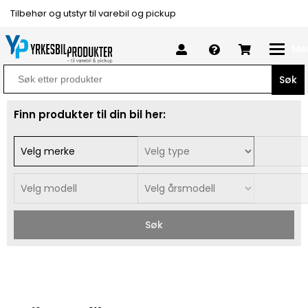
Tilbehør og utstyr til varebil og pickup
Me
Search
for:
Finn produkter til din bil her:
Søk