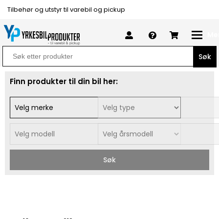
Tilbehør og utstyr til varebil og pickup
Me
Search
for:
Finn produkter til din bil her:
Søk