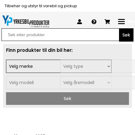
Tilbehør og utstyr til varebil og pickup
Me
Search
for:
Finn produkter til din bil her:
Søk