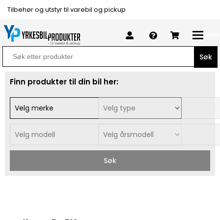
Tilbehør og utstyr til varebil og pickup
Me
Search
for:
Finn produkter til din bil her:
Søk