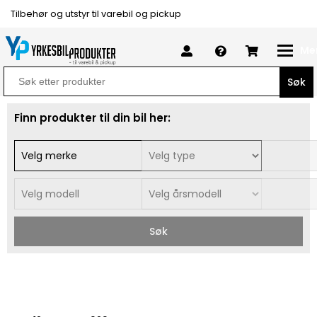
Tilbehør og utstyr til varebil og pickup
Me
Search
for:
Finn produkter til din bil her:
Søk