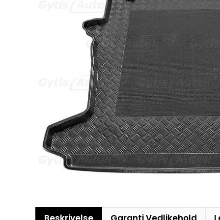
Beskrivelse
Garanti Vedlikehold
L