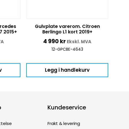
ercedes
Gulvplate varerom. Citroen
7 2015+
Berlingo L1 kort 2019+
4 990
kr
VA
Ekskl. MVA
12-GPCBE-4643
v
Legg i handlekurv
p
Kundeservice
ttelse
Frakt & levering