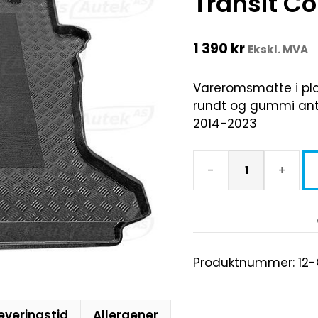
Transit C
1 390
kr
Ekskl. MVA
Vareromsmatte i pla
rundt og gummi antis
2014-2023
-
+
Produktnummer:
12
everingstid
Allergener