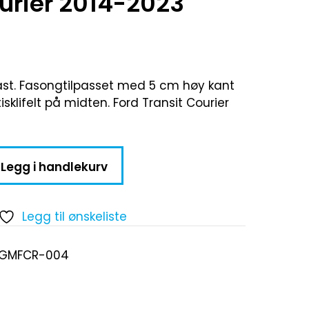
ourier 2014-2023
st. Fasongtilpasset med 5 cm høy kant
klifelt på midten. Ford Transit Courier
Legg i handlekurv
Legg til ønskeliste
-GMFCR-004