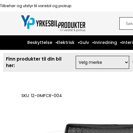
Tilbehør og utstyr til varebil og pickup
Sear
for:
Beskyttelse
Elektrisk
Gulv
Innredning
Inter
Finn produkter til din bil
her:
SKU: 12-GMFCR-004