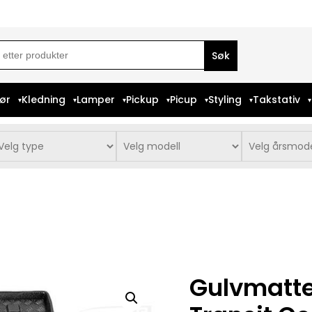
ch
iør
Kledning
Lamper
Pickup
Picup
Styling
Takstativ
Gulvmatte