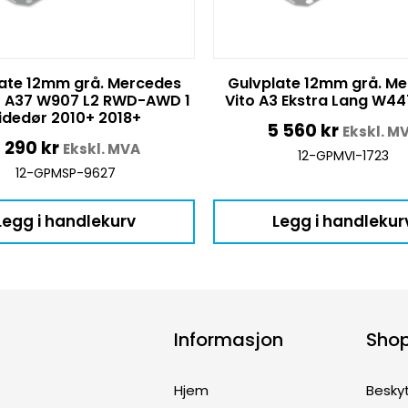
ate 12mm grå. Mercedes
Gulvplate 12mm grå. M
r A37 W907 L2 RWD-AWD 1
Vito A3 Ekstra Lang W44
idedør 2010+ 2018+
5 560
kr
Ekskl. M
6 290
kr
Ekskl. MVA
12-GPMVI-1723
12-GPMSP-9627
Legg i handlekurv
Legg i handlekur
Informasjon
Sho
Hjem
Besky