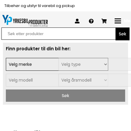
Tilbehør og utstyr til varebil og pickup
Me
Search
for:
Finn produkter til din bil her:
Søk