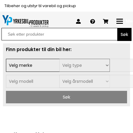
Tilbehør og utstyr til varebil og pickup
Me
Search
for:
Finn produkter til din bil her:
Søk