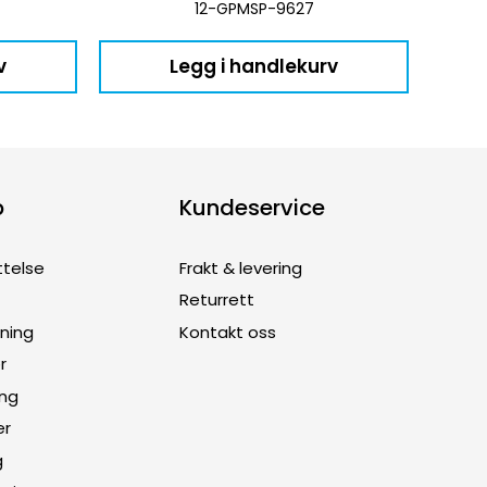
12-GPMSP-9627
v
Legg i handlekurv
p
Kundeservice
ttelse
Frakt & levering
Returrett
dning
Kontakt oss
r
ing
er
g