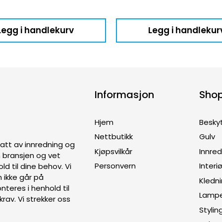
Legg i handlekurv
Legg i handlekur
Informasjon
Sho
Hjem
Besky
Nettbutikk
Gulv
ptatt av innredning og
Kjøpsvilkår
Innre
en bransjen og vet
Personvern
Interiø
old til dine behov. Vi
 ikke går på
Kledn
teres i henhold til
Lamp
rav. Vi strekker oss
Stylin