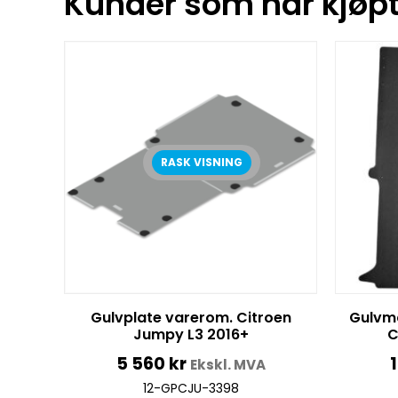
Kunder som har kjøpt 
RASK VISNING
Gulvplate varerom. Citroen
Gulvm
Jumpy L3 2016+
C
5 560
kr
Ekskl. MVA
12-GPCJU-3398