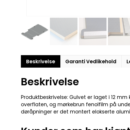
Beskrivelse
Garanti Vedlikehold
L
Beskrivelse
Produktbeskrivelse: Gulvet er laget i 12 mm
overflaten, og mørkebrun fenolfilm på unders
døråpninger er det montert elokserte aluminiu