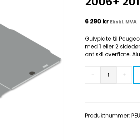
2006+ 20
6 290
kr
Ekskl. MVA
Gulvplate til Peugeot
med 1 eller 2 sidedø
antiskli overflate. A
-
+
Produktnummer:
PE