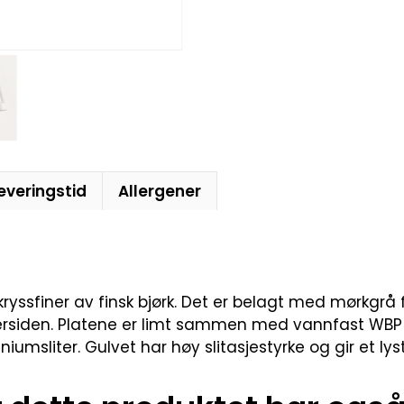
everingstid
Allergener
 kryssfiner av finsk bjørk. Det er belagt med mørkgr
iden. Platene er limt sammen med vannfast WBP lim, o
msliter. Gulvet har høy slitasjestyrke og gir et lyst o