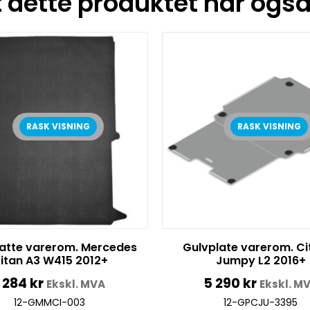
dette produktet har også 
RASK VISNING
RASK VISNING
atte varerom. Mercedes
Gulvplate varerom. Ci
itan A3 W415 2012+
Jumpy L2 2016+
1 284
kr
5 290
kr
Ekskl. MVA
Ekskl. M
12-GMMCI-003
12-GPCJU-3395