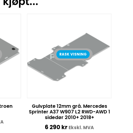
kjøpt...
RASK VISNING
troen
Gulvplate 12mm grå. Mercedes
Sprinter A37 W907 L2 RWD-AWD 1
sidedør 2010+ 2018+
VA
6 290
kr
Ekskl. MVA