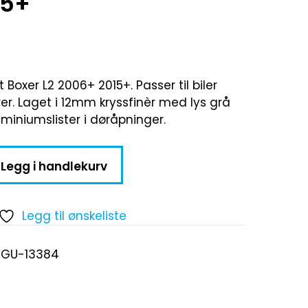
15+
 Boxer L2 2006+ 2015+. Passer til biler
rer. Laget i 12mm kryssfinèr med lys grå
luminiumslister i døråpninger.
Legg i handlekurv
Legg til ønskeliste
UGU-13384