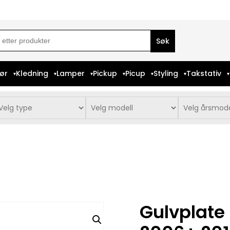
ch
iør
Kledning
Lamper
Pickup
Picup
Styling
Takstativ
Gulvplate