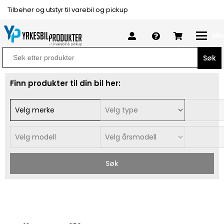
Tilbehør og utstyr til varebil og pickup
Me
Search
for:
Finn produkter til din bil her:
Søk