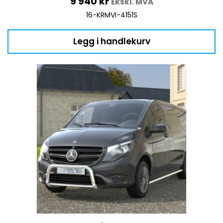
9 940
kr
Ekskl. MVA
16-KRMVI-4151S
Legg i handlekurv