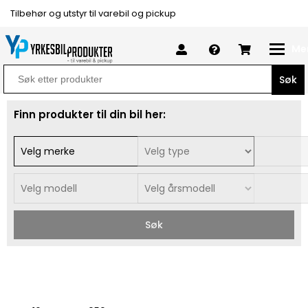
Tilbehør og utstyr til varebil og pickup
Me
Search
for:
Finn produkter til din bil her:
Søk