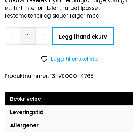
sidedør. Leveres i lys mellomgrå farge som gir
ett fint interiør i bilen. Fargetilpasset
festemateriell og skruer følger med.
-
+
Legg i handlekurv
Legg til ønskeliste
Produktnummer:
13-VKOCO-4765
Beskrivelse
Leveringstid
Allergener