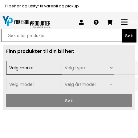
Tilbehør og utstyr til varebil og pickup
Me
Search
for:
Finn produkter til din bil her:
Søk