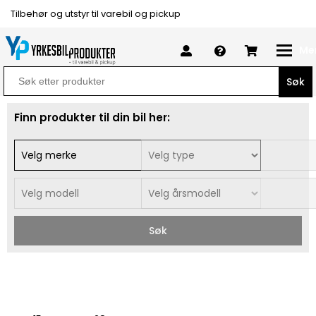
Tilbehør og utstyr til varebil og pickup
Me
Search
for:
Finn produkter til din bil her:
Søk