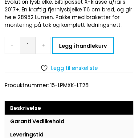
Evolution lysbjelke. Biltilpasset X-klasse u/rails
2017+. En kraftig fjernlysbjelke 116 cm bred, og gir
hele 28952 Lumen. Pakke med braketter for
montering på tak og komplett ledningsnett.
-
+
Legg i handlekurv
Legg til ønskeliste
Produktnummer:
15-LPMXK-LT28
Beskrivelse
Garanti Vedlikehold
Leveringstid