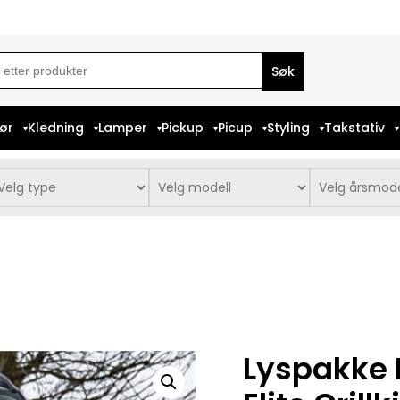
ch
iør
Kledning
Lamper
Pickup
Picup
Styling
Takstativ
Lyspakke L