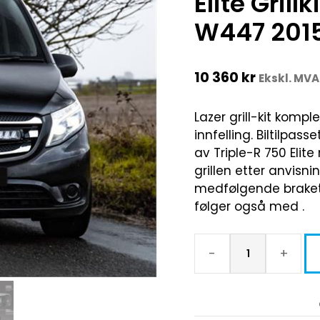
Elite Grill
W447 201
10 360
kr
Ekskl. MVA
Lazer grill-kit kompl
innfelling. Biltilpas
av Triple-R 750 Elit
grillen etter anvisn
medfølgende brakett
følger også med .
-
+