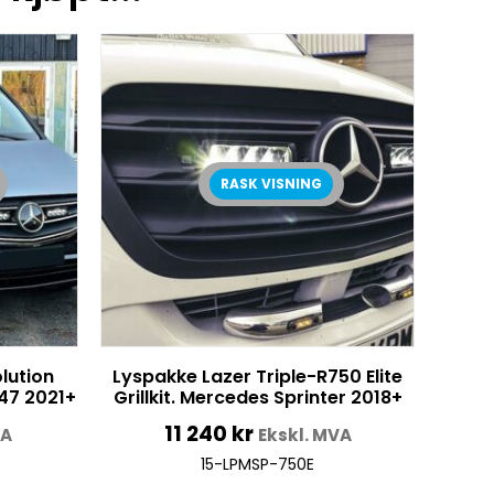
RASK VISNING
lution
Lyspakke Lazer Triple-R750 Elite
447 2021+
Grillkit. Mercedes Sprinter 2018+
11 240
kr
VA
Ekskl. MVA
15-LPMSP-750E