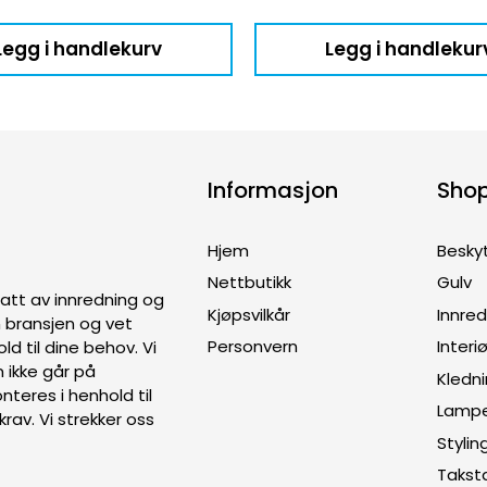
Legg i handlekurv
Legg i handlekur
Informasjon
Sho
Hjem
Besky
Nettbutikk
Gulv
ptatt av innredning og
Kjøpsvilkår
Innre
en bransjen og vet
Personvern
Interiø
old til dine behov. Vi
 ikke går på
Kledn
teres i henhold til
Lamp
rav. Vi strekker oss
Stylin
Takst