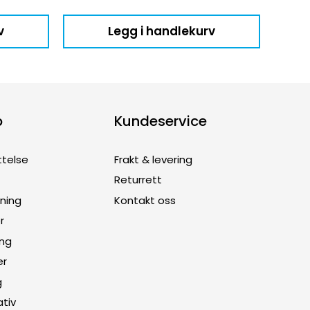
v
Legg i handlekurv
p
Kundeservice
ttelse
Frakt & levering
Returrett
dning
Kontakt oss
r
ing
er
g
ativ