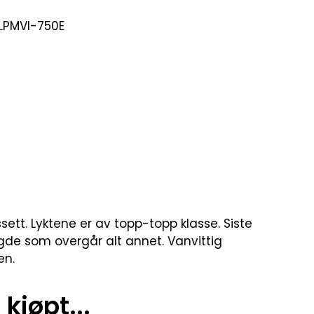
LPMVI-750E
sett. Lyktene er av topp-topp klasse. Siste
lengde som overgår alt annet. Vanvittig
en.
kjøpt...