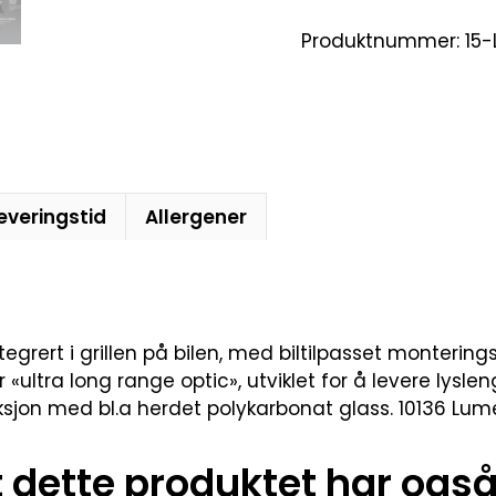
Produktnummer:
15-
everingstid
Allergener
egrert i grillen på bilen, med biltilpasset monterings
r «ultra long range optic», utviklet for å levere lys
ksjon med bl.a herdet polykarbonat glass. 10136 Lum
dette produktet har også 