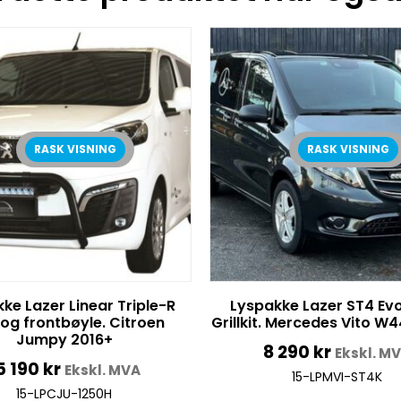
RASK VISNING
RASK VISNING
ke Lazer Linear Triple-R
Lyspakke Lazer ST4 Evo
 og frontbøyle. Citroen
Grillkit. Mercedes Vito W
Jumpy 2016+
8 290
kr
Ekskl. M
5 190
kr
Ekskl. MVA
15-LPMVI-ST4K
15-LPCJU-1250H