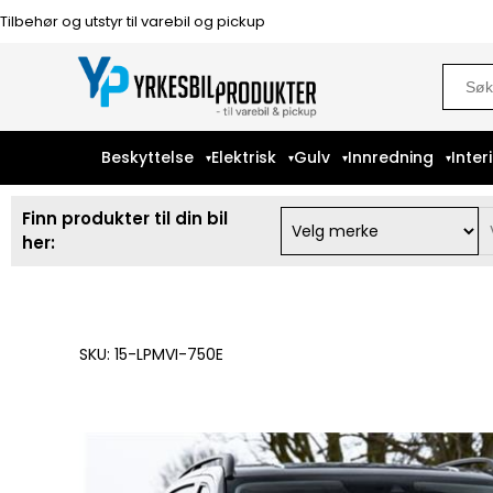
Tilbehør og utstyr til varebil og pickup
Sear
for:
Beskyttelse
Elektrisk
Gulv
Innredning
Inter
Finn produkter til din bil
her:
SKU: 15-LPMVI-750E