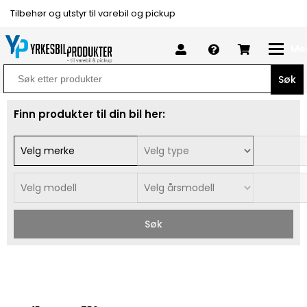
Tilbehør og utstyr til varebil og pickup
Me
Search
for:
Finn produkter til din bil her:
Søk