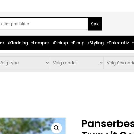
ch
iør
Kledning
Lamper
Pickup
Picup
Styling
Takstativ
Panserbesk