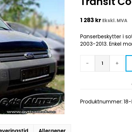
Transit C
1 283
kr
Ekskl. MVA
Panserbeskytter i so
2003-2013. Enkel mon
-
+
Produktnummer:
18
everingstid
Allergener