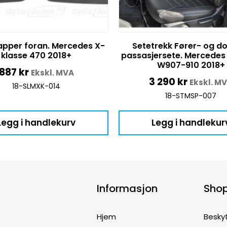
apper foran. Mercedes X-
Setetrekk Fører- og d
klasse 470 2018+
passasjersete. Mercedes 
W907-910 2018+
887
kr
Ekskl. MVA
3 290
kr
Ekskl. M
18-SLMXK-014
18-STMSP-007
Legg i handlekurv
Legg i handlekur
Informasjon
Sho
Hjem
Besky