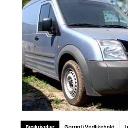
Beskrivelse
Garanti Vedlikehold
L