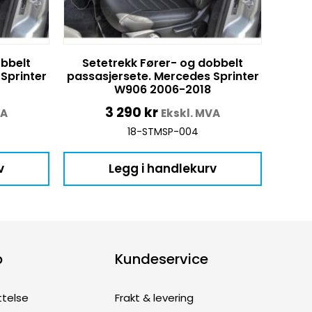
obbelt
Setetrekk Fører- og dobbelt
Sprinter
passasjersete. Mercedes Sprinter
W906 2006-2018
3 290
kr
VA
Ekskl. MVA
18-STMSP-004
v
Legg i handlekurv
p
Kundeservice
ttelse
Frakt & levering