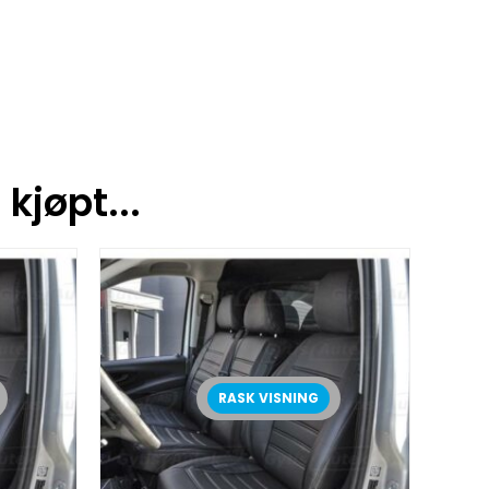
kjøpt...
RASK VISNING