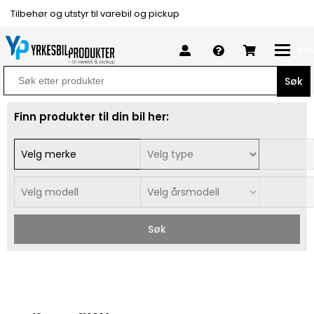
Tilbehør og utstyr til varebil og pickup
Me
Search
for:
Finn produkter til din bil her:
Søk