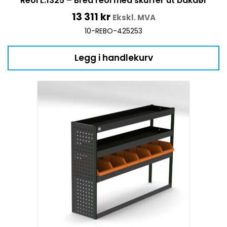
Reol L:1325 – Bred reol med skuffer ut bakdør
13 311
kr
Ekskl. MVA
10-REBO-425253
Legg i handlekurv