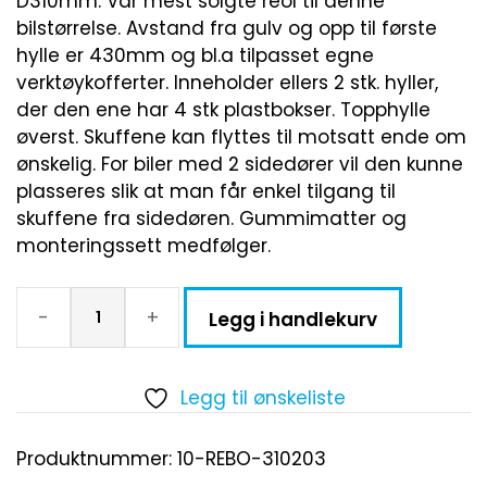
D310mm. Vår mest solgte reol til denne
bilstørrelse. Avstand fra gulv og opp til første
hylle er 430mm og bl.a tilpasset egne
verktøykofferter. Inneholder ellers 2 stk. hyller,
der den ene har 4 stk plastbokser. Topphylle
øverst. Skuffene kan flyttes til motsatt ende om
ønskelig. For biler med 2 sidedører vil den kunne
plasseres slik at man får enkel tilgang til
skuffene fra sidedøren. Gummimatter og
monteringssett medfølger.
-
+
Legg i handlekurv
Legg til ønskeliste
Produktnummer:
10-REBO-310203