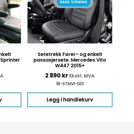
RASK VISNING
nkelt
Setetrekk Fører- og enkelt
Sprinter
passasjersete. Mercedes Vito
W447 2015+
2 890
kr
VA
Ekskl. MVA
18-STMVI-001
v
Legg i handlekurv