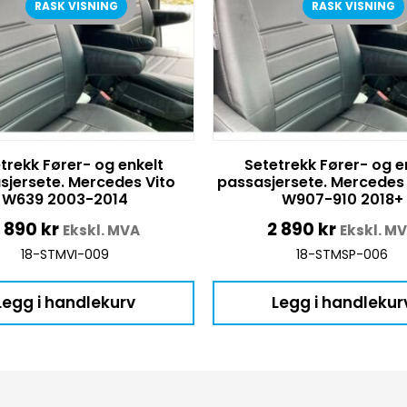
RASK VISNING
RASK VISNING
trekk Fører- og enkelt
Setetrekk Fører- og e
sjersete. Mercedes Vito
passasjersete. Mercedes 
W639 2003-2014
W907-910 2018+
2 890
kr
2 890
kr
Ekskl. MVA
Ekskl. M
18-STMVI-009
18-STMSP-006
Legg i handlekurv
Legg i handlekur