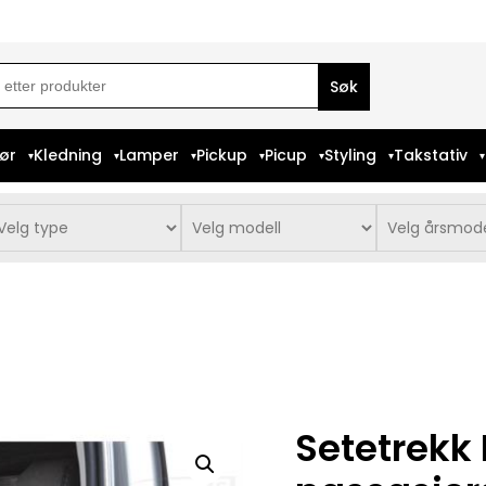
ch
iør
Kledning
Lamper
Pickup
Picup
Styling
Takstativ
Setetrekk 