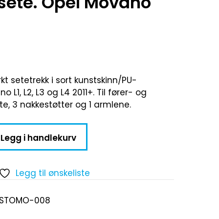
sete. Opel Movano
rkt setetrekk i sort kunstskinn/PU-
 L1, L2, L3 og L4 2011+. Til fører- og
e, 3 nakkestøtter og 1 armlene.
Legg i handlekurv
Legg til ønskeliste
-STOMO-008