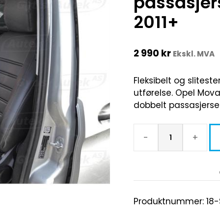
passasjer
2011+
2 990
kr
Ekskl. MVA
Fleksibelt og sliteste
utførelse. Opel Movano
dobbelt passasjerset
-
+
Produktnummer:
18