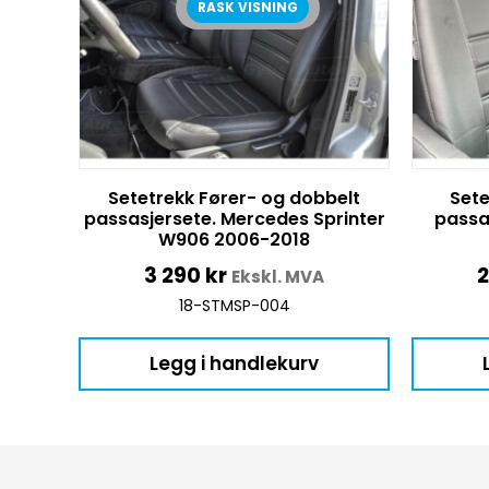
RASK VISNING
Setetrekk Fører- og dobbelt
Sete
passasjersete. Mercedes Sprinter
passa
W906 2006-2018
3 290
kr
Ekskl. MVA
18-STMSP-004
Legg i handlekurv