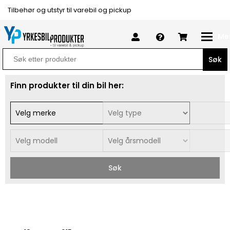
Tilbehør og utstyr til varebil og pickup
Me
Search
for:
Finn produkter til din bil her:
Søk