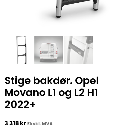
Stige bakdør. Opel
Movano L1 og L2 H1
2022+
3 318
kr
Ekskl. MVA