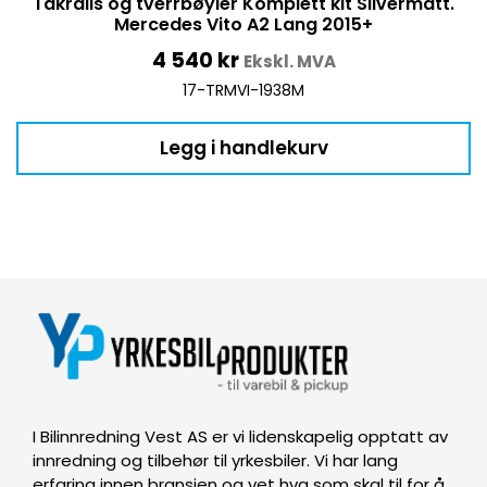
Takrails og tverrbøyler Komplett kit Silvermatt.
Mercedes Vito A2 Lang 2015+
4 540
kr
Ekskl. MVA
17-TRMVI-1938M
Legg i handlekurv
I Bilinnredning Vest AS er vi lidenskapelig opptatt av
innredning og tilbehør til yrkesbiler. Vi har lang
erfaring innen bransjen og vet hva som skal til for å