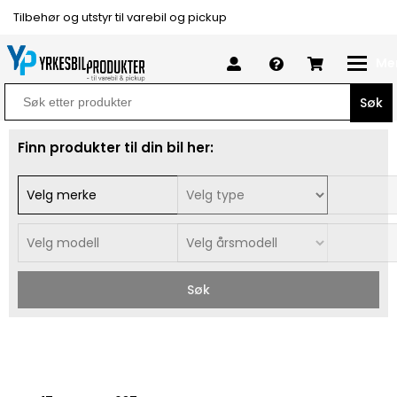
Tilbehør og utstyr til varebil og pickup
Me
Search
for:
Finn produkter til din bil her:
Søk