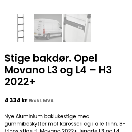
Stige bakdør. Opel
Movano L3 og L4 – H3
2022+
4 334
kr
Ekskl. MVA
Nye Aluminium baklukestige med
gummibeskytter mot karosseri og i alle trinn. 8-
trinns stige til Movano 2022+, lengde L3 og L4