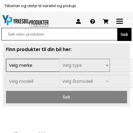
Tilbehør og utstyr til varebil og pickup
Me
Search
for:
Finn produkter til din bil her:
Søk