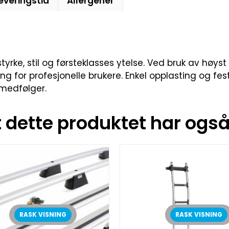
everingstid
Allergener
rke, stil og førsteklasses ytelse. Ved bruk av høyst
g for profesjonelle brukere. Enkel opplasting og festi
 medfølger.
dette produktet har også 
RASK VISNING
RASK VISNING