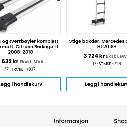
s og tverrbøyler komplett
Stige bakdør. Mercedes 
ermatt. Citroen Berlingo L1
H1 2018+
2008-2018
3 724
kr
Ekskl. M
4 632
kr
Ekskl. MVA
17-STMSP-728
17-TRCBE-4937
Legg i handlekurv
Legg i handlekur
Informasjon
Sho