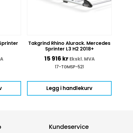
Sprinter
Takgrind Rhino Alurack. Mercedes
Sprinter L3 H2 2018+
15 916
kr
VA
Ekskl. MVA
17-TGMSP-521
v
Legg i handlekurv
p
Kundeservice