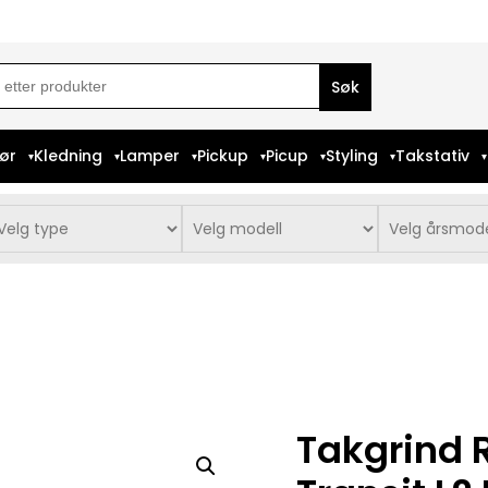
ch
iør
Kledning
Lamper
Pickup
Picup
Styling
Takstativ
Takgrind R