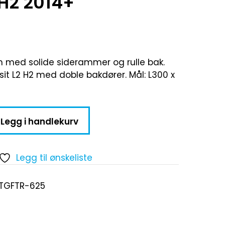
 H2 2014+
m med solide siderammer og rulle bak.
nsit L2 H2 med doble bakdører. Mål: L300 x
Legg i handlekurv
Legg til ønskeliste
-TGFTR-625