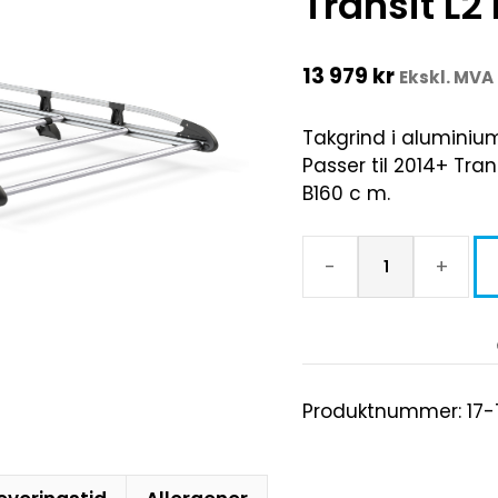
Transit L2
13 979
kr
Ekskl. MVA
Takgrind i aluminiu
Passer til 2014+ Tra
B160 c m.
-
+
Produktnummer:
17