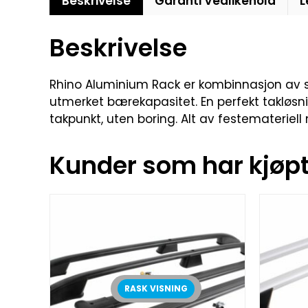
Beskrivelse
Garanti Vedlikehold
L
Beskrivelse
Rhino Aluminium Rack er kombinnasjon av sty
utmerket bærekapasitet. En perfekt takløsnin
takpunkt, uten boring. Alt av festemateriell
Kunder som har kjøpt 
RASK VISNING