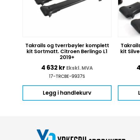
Takrails og tverrbøyler komplett
Takrail
kit Sortmatt. Citroen Berlingo L1
kit Silv
2019+
4 632
kr
Ekskl. MVA
17-TRCBE-9937S
Legg i handlekurv