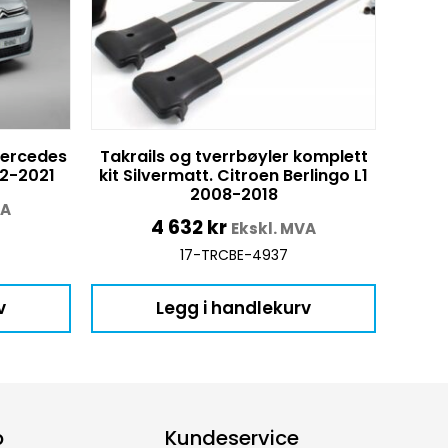
Mercedes
Takrails og tverrbøyler komplett
12-2021
kit Silvermatt. Citroen Berlingo L1
2008-2018
VA
4 632
kr
Ekskl. MVA
17-TRCBE-4937
v
Legg i handlekurv
p
Kundeservice