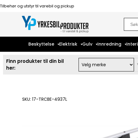
Tilbehør og utstyr til varebil og pickup
Sear
for:
Beskyttelse
Elektrisk
Gulv
Innredning
Inter
Finn produkter til din bil
her:
SKU: 17-TRCBE-4937L