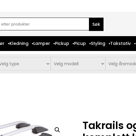
ch
iør
Kledning
Lamper
Pickup
Picup
Styling
Takstativ
Takrails o