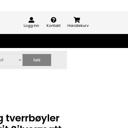
Logg inn
Kontakt
Handlekurv
Søk
g tverrbøyler