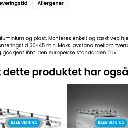
everingstid
Allergener
er i aluminium og plast. Monteres enkelt og raskt ved
Monteringstid 30-45 min. Maks. avstand mellom tverrb
 og godkjent ihht. den europeiske standarden TÜV.
dette produktet har også 
RASK VISNING
RASK VISNING