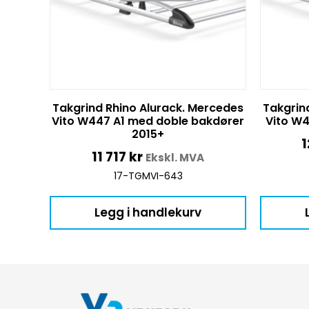
Takgrind Rhino Alurack. Mercedes
Takgrin
Vito W447 A1 med doble bakdører
Vito W4
2015+
1
11 717
kr
Ekskl. MVA
17-TGMVI-643
Legg i handlekurv