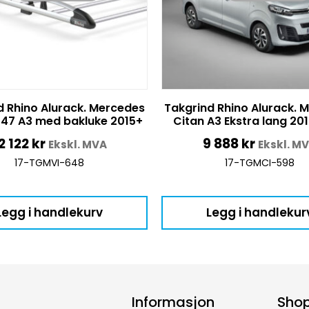
d Rhino Alurack. Mercedes
Takgrind Rhino Alurack. 
47 A3 med bakluke 2015+
Citan A3 Ekstra lang 20
2 122
kr
9 888
kr
Ekskl. MVA
Ekskl. M
17-TGMVI-648
17-TGMCI-598
Legg i handlekurv
Legg i handlekur
Informasjon
Sho