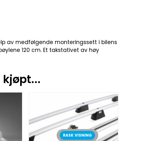
 hjelp av medfølgende monteringssett i bilens
øylene 120 cm. Et takstativet av høy
kjøpt...
RASK VISNING