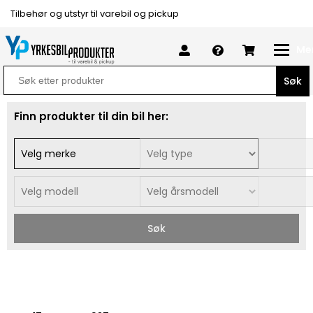
Tilbehør og utstyr til varebil og pickup
Me
Search
for:
Finn produkter til din bil her:
Søk