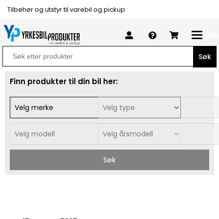
Tilbehør og utstyr til varebil og pickup
Me
Search
for:
Finn produkter til din bil her:
Søk