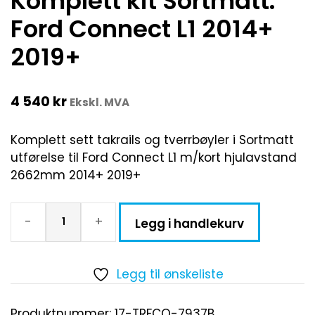
Komplett kit Sortmatt.
Ford Connect L1 2014+
2019+
4 540
kr
Ekskl. MVA
Komplett sett takrails og tverrbøyler i Sortmatt
utførelse til Ford Connect L1 m/kort hjulavstand
2662mm 2014+ 2019+
-
+
Legg i handlekurv
Legg til ønskeliste
Produktnummer:
17-TRFCO-7937B