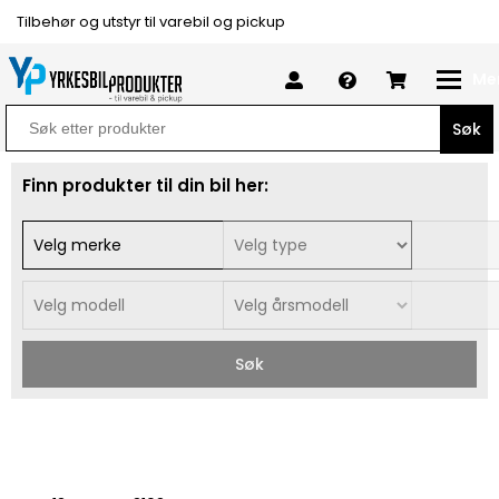
Tilbehør og utstyr til varebil og pickup
Me
Search
for:
Finn produkter til din bil her:
Søk