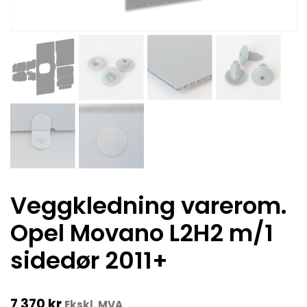
Veggkledning varerom.
Opel Movano L2H2 m/1
sidedør 2011+
7 370
kr
Ekskl. MVA