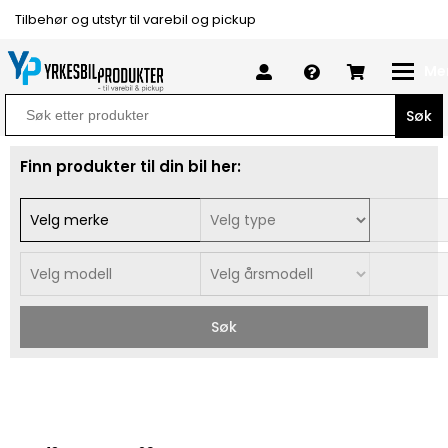
Tilbehør og utstyr til varebil og pickup
Me
Search
for:
Finn produkter til din bil her:
Søk