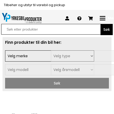
Tilbehør og utstyr til varebil og pickup
Me
Search
for:
Finn produkter til din bil her:
Søk