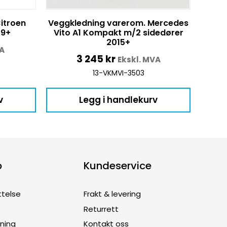
itroen
Veggkledning varerom. Mercedes
19+
Vito A1 Kompakt m/2 sidedører
2015+
VA
3 245
kr
Ekskl. MVA
13-VKMVI-3503
v
Legg i handlekurv
p
Kundeservice
ttelse
Frakt & levering
Returrett
dning
Kontakt oss