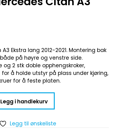
Mercedes Citan A3
an A3 Ekstra lang 2012-2021. Montering bak
 både på høyre og venstre side.
e og 2 stk doble opphengskroker,
or å holde utstyr på plass under kjøring,
uer for å feste platen.
Legg i handlekurv
Legg til ønskeliste