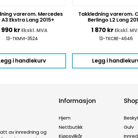
dning varerom. Mercedes
Takkledning varerom. C
o A3 Ekstra Lang 2015+
Berlingo L2 Lang 20
2 990
kr
1 870
kr
Ekskl. MVA
Ekskl. M
13-TKMVI-3524
13-TKCBE-4646
Legg i handlekurv
Legg i handlekur
Informasjon
Sho
Hjem
Besky
Nettbutikk
Gulv
ptatt av innredning og
Kjøpsvilkår
Innre