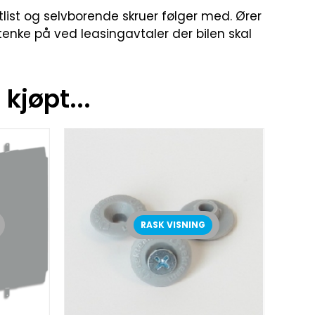
tlist og selvborende skruer følger med. Ører
 tenke på ved leasingavtaler der bilen skal
kjøpt...
RASK VISNING