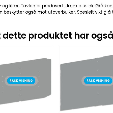
y og klær. Tavlen er produsert i 1mm alusink. Grå kan
en beskytter også mot utoverbulker. Spesielt viktig å
dette produktet har også 
RASK VISNING
RASK VISNING