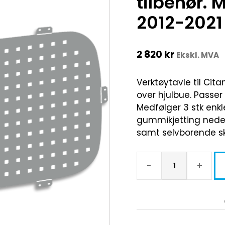
tilbehør. 
2012-2021
2 820
kr
Ekskl. MVA
Verktøytavle til Cit
over hjulbue. Passer
Medfølger 3 stk enkl
gummikjetting nede f
samt selvborende skr
-
+