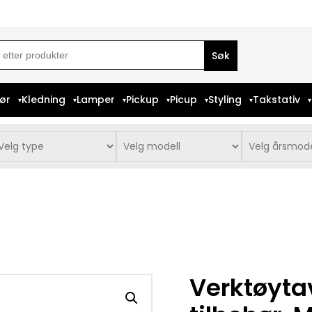
ch
iør
Kledning
Lamper
Pickup
Picup
Styling
Takstativ
Verktøyta