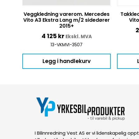
Veggkledning varerom. Mercedes
Takkle
Vito A3 Ekstra Lang m/2 sidedører
Vit
2015+
4 125
kr
Ekskl. MVA
13-VKMVI-3507
Legg i handlekurv
I Bilinnredning Vest AS er vi lidenskapelig op