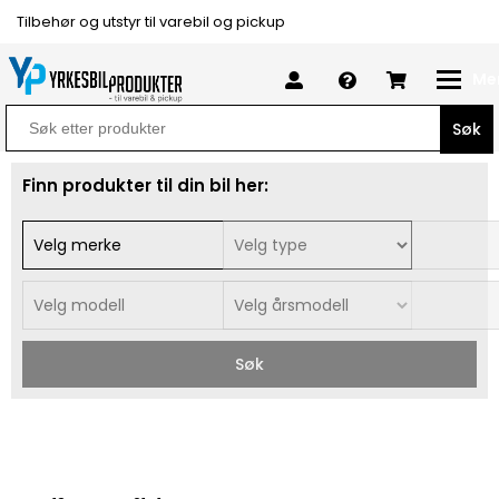
Tilbehør og utstyr til varebil og pickup
Me
Search
for:
Finn produkter til din bil her:
Søk