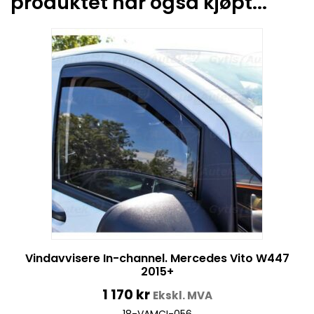
produktet har også kjøpt...
Vindavvisere In-channel. Mercedes Vito W447
2015+
1 170
kr
Ekskl. MVA
18-VAMCI-056