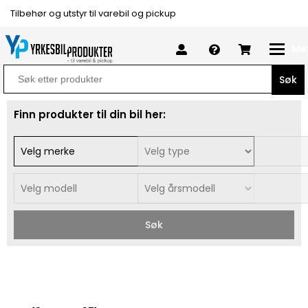
Tilbehør og utstyr til varebil og pickup
Me
Search
for:
Finn produkter til din bil her:
Søk