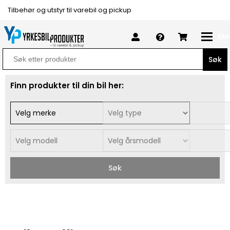
Tilbehør og utstyr til varebil og pickup
Me
Search
for:
Finn produkter til din bil her:
Søk