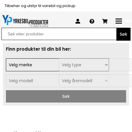
Tilbehør og utstyr til varebil og pickup
Me
Search
for:
Finn produkter til din bil her:
Søk