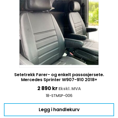
Setetrekk Fører- og enkelt passasjersete.
Mercedes Sprinter W907-910 2018+
2 890
kr
Ekskl. MVA
18-STMSP-006
Legg i handlekurv