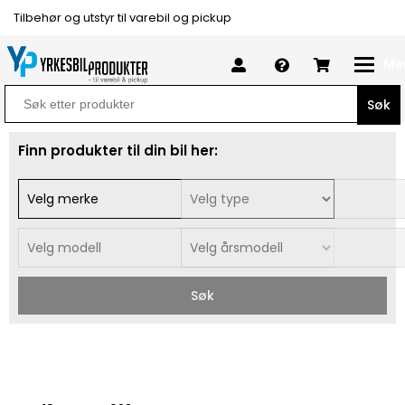
Tilbehør og utstyr til varebil og pickup
Me
Search
for:
Finn produkter til din bil her:
Søk