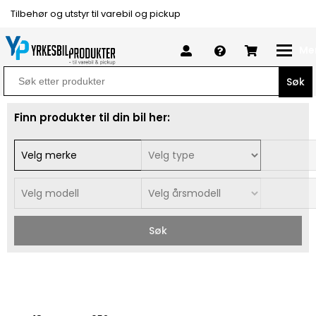
Tilbehør og utstyr til varebil og pickup
Me
Search
for:
Finn produkter til din bil her:
Søk