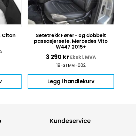
 Citan
Setetrekk Fører- og dobbelt
passasjersete. Mercedes Vito
W447 2015+
A
3 290
kr
Ekskl. MVA
18-STMVI-002
v
Legg i handlekurv
p
Kundeservice