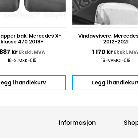
lapper bak. Mercedes X-
Vindavvisere. Mercedes
klasse 470 2018+
2012-2021
887
kr
1 170
kr
Ekskl. MVA
Ekskl. MV
18-SLMXK-015
18-VAMCI-019
Legg i handlekurv
Legg i handlekur
Informasjon
Sho