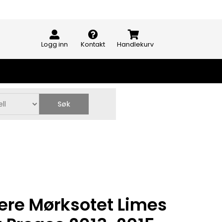
Logg inn
Kontakt
Handlekurv
Søk
ere Mørksotet Limes