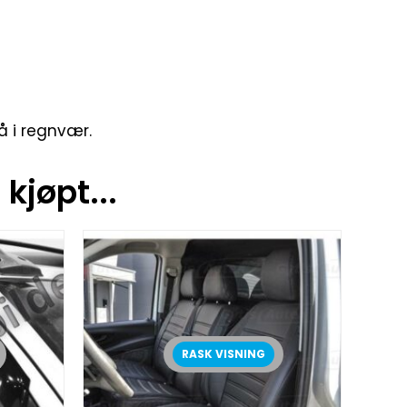
å i regnvær.
kjøpt...
RASK VISNING