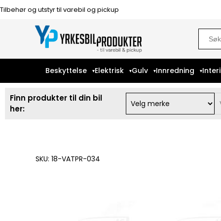
Tilbehør og utstyr til varebil og pickup
Sear
for:
Beskyttelse
Elektrisk
Gulv
Innredning
Inter
Finn produkter til din bil
her:
SKU: 18-VATPR-034