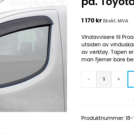
på. Toyot
1 170
kr
Ekskl. MVA
Vindavvisere til Proa
utsiden av vinduska
av verktøy. Tapen e
man fjerner bare be
-
+
Produktnummer:
18