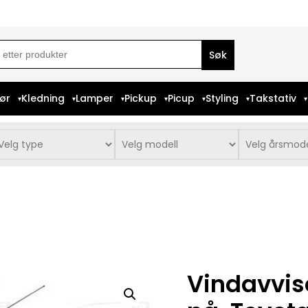
ch
iør
Kledning
Lamper
Pickup
Picup
Styling
Takstativ
Vindavvis