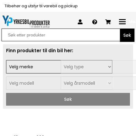
Tilbehør og utstyr til varebil og pickup
Me
Search
for:
Finn produkter til din bil her:
Søk