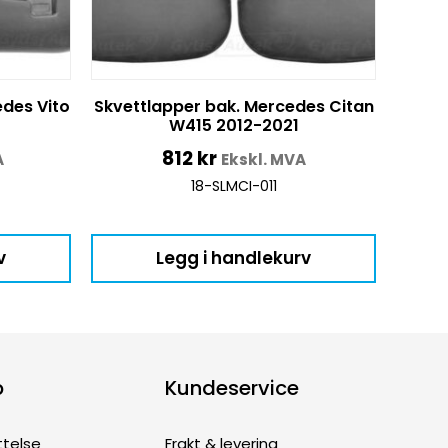
edes Vito
Skvettlapper bak. Mercedes Citan
W415 2012-2021
812
kr
A
Ekskl. MVA
18-SLMCI-011
v
Legg i handlekurv
p
Kundeservice
ttelse
Frakt & levering