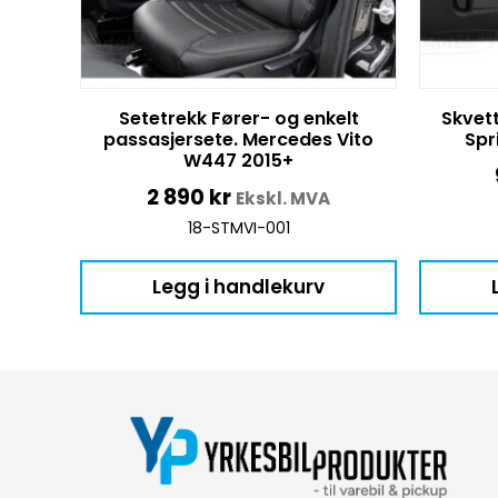
Setetrekk Fører- og enkelt
Skvet
passasjersete. Mercedes Vito
Spr
W447 2015+
2 890
kr
Ekskl. MVA
18-STMVI-001
Legg i handlekurv