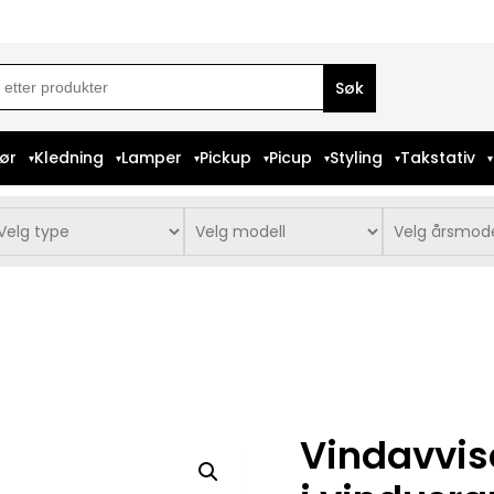
ch
iør
Kledning
Lamper
Pickup
Picup
Styling
Takstativ
Vindavvis