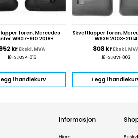
tlapper foran. Mercedes
Skvettlapper foran. Merc
inter W907-910 2018+
W639 2003-2014
952
kr
808
kr
Ekskl. MVA
Ekskl. MV
18-SLMSP-016
18-SLMVI-003
Legg i handlekurv
Legg i handlekur
Informasjon
Sho
Hjem
Besky