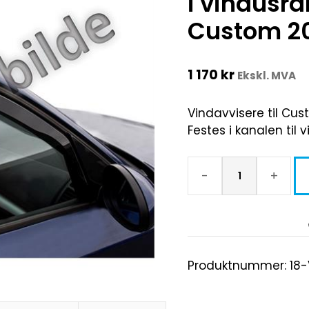
i vindusr
Custom 2
1 170
kr
Ekskl. MVA
Vindavvisere til Cust
Festes i kanalen til 
-
+
Produktnummer:
18