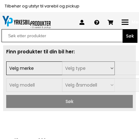
Tilbehør og utstyr til varebil og pickup
Me
Search
for:
Finn produkter til din bil her:
Søk